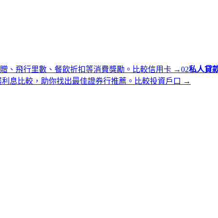
贈、飛行里數、餐飲折扣等消費獎勵。
比較信用卡
→
0
2
私人貸
展利息比較，助你找出最佳證券行推薦。
比較投資戶口
→