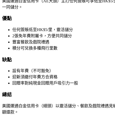
美國運通白金信用卡（AE大頭）主打任何簽賬可享低至HK$
一同儲分。
優點
任何簽賬低至HK$5/里，靈活儲分
2張免年費附屬卡，方便共同儲分
豐富餐飲及戲院禮遇
積分可兌換多種飛行里數
缺點
設有年費（不可豁免）
迎新須繳付年費方合資格
回贈率對純現金回贈用戶吸引力一般
總結
美國運通白金信用卡（細頭）以靈活儲分、餐飲及戲院禮遇見
額還款。