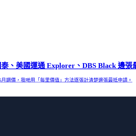
國運通 Explorer、DBS Black 邊
iles 5月調價，我哋用「每里價值」方法逐張計清楚邊張最抵申請。