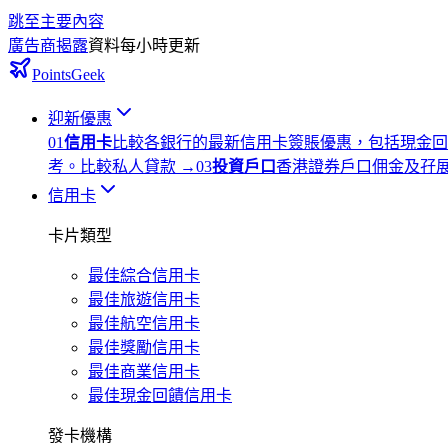
跳至主要內容
廣告商揭露
資料每小時更新
PointsGeek
迎新優惠
0
1
信用卡
比較各銀行的最新信用卡簽賬優惠，包括現金回
考。
比較私人貸款
→
0
3
投資戶口
香港證券戶口佣金及孖
信用卡
卡片類型
最佳綜合信用卡
最佳旅遊信用卡
最佳航空信用卡
最佳獎勵信用卡
最佳商業信用卡
最佳現金回饋信用卡
發卡機構