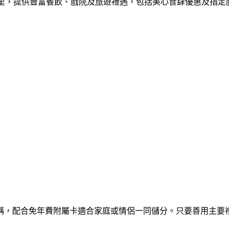
5/里，提供豐富餐飲、戲院及旅遊禮遇，包括美心食肆優惠及指
稱，配合免年費附屬卡適合家庭或情侶一同儲分。只要善用主要