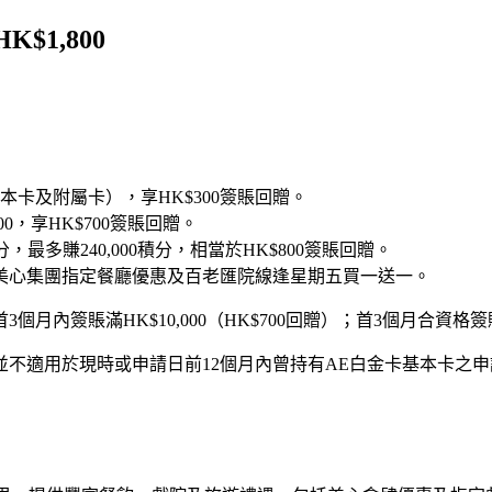
1,800
本卡及附屬卡），享HK$300簽賬回贈。
00，享HK$700簽賬回贈。
，最多賺240,000積分，相當於HK$800簽賬回贈。
里；美心集團指定餐廳優惠及百老匯院線逢星期五買一送一。
內簽賬滿HK$10,000（HK$700回贈）；首3個月合資格簽賬享H
不適用於現時或申請日前12個月內曾持有AE白金卡基本卡之申