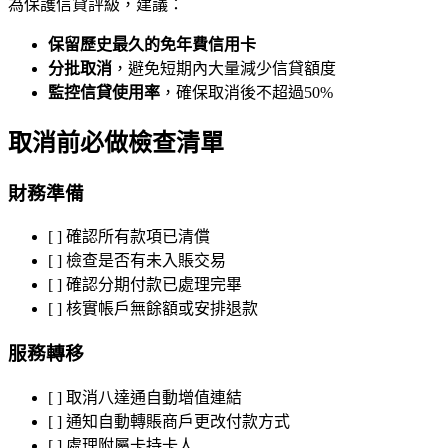
為保護信貸評級，建議：
保留歷史最久的免年費信用卡
分批取消
，避免短期內大量減少信貸額度
監控信貸使用率
，確保取消後不超過50%
取消前必做檢查清單
財務準備
[ ] 確認所有款項已清償
[ ] 檢查是否有未入賬交易
[ ] 確認分期付款已處理完畢
[ ] 核實帳戶無餘額或安排退款
服務轉移
[ ] 取消八達通自動增值連結
[ ] 通知自動轉賬商戶更改付款方式
[ ] 處理附屬卡持卡人