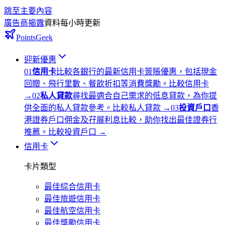
跳至主要內容
廣告商揭露
資料每小時更新
PointsGeek
迎新優惠
0
1
信用卡
比較各銀行的最新信用卡簽賬優惠，包括現金
回贈、飛行里數、餐飲折扣等消費獎勵。
比較信用卡
→
0
2
私人貸款
尋找最適合自己需求的低息貸款，為你提
供全面的私人貸款參考。
比較私人貸款
→
0
3
投資戶口
香
港證券戶口佣金及孖展利息比較，助你找出最佳證券行
推薦。
比較投資戶口
→
信用卡
卡片類型
最佳綜合信用卡
最佳旅遊信用卡
最佳航空信用卡
最佳獎勵信用卡