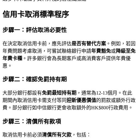
信用卡取消標準程序
步驟一：評估取消必要性
在決定取消信用卡前，應先評估
是否有替代方案
。例如，若因
年費問題考慮取消，可嘗試聯絡銀行申請
年費豁免
或
降級至免
年費卡種
。許多銀行會為長期客戶或高消費客戶提供年費優
惠。
步驟二：確認免罰持有期
大部分銀行都設有
免罰最短持有期
，通常為12-13個月。在此
期間內取消信用卡需支付等同
迎新優惠價值
的罰款或額外行政
費。部分銀行如中信銀行更會收取額外的HK$800行政費用。
步驟三：清償所有款項
取消信用卡前必須
清償所有欠款
，包括：