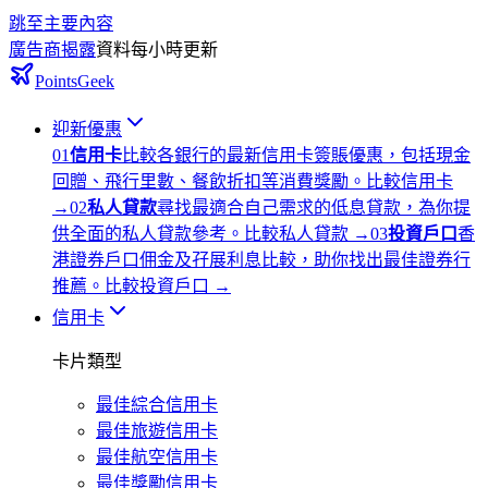
跳至主要內容
廣告商揭露
資料每小時更新
PointsGeek
迎新優惠
0
1
信用卡
比較各銀行的最新信用卡簽賬優惠，包括現金
回贈、飛行里數、餐飲折扣等消費獎勵。
比較信用卡
→
0
2
私人貸款
尋找最適合自己需求的低息貸款，為你提
供全面的私人貸款參考。
比較私人貸款
→
0
3
投資戶口
香
港證券戶口佣金及孖展利息比較，助你找出最佳證券行
推薦。
比較投資戶口
→
信用卡
卡片類型
最佳綜合信用卡
最佳旅遊信用卡
最佳航空信用卡
最佳獎勵信用卡