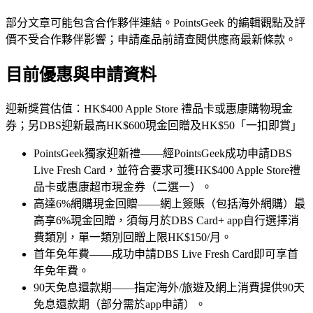
部分文章可能包含合作夥伴連結。PointsGeek 的編輯觀點及評
價不受合作夥伴影響；申請產品前請查閱供應商最新條款。
目前優惠與申請資料
迎新獎賞估值：HK$400 Apple Store 禮品卡或惠康購物現金
券；另DBS迎新最高HK$600現金回贈及HK$50「一扣即賞」
PointsGeek獨家迎新禮——經PointsGeek成功申請DBS
Live Fresh Card，並符合要求可獲HK$400 Apple Store禮
品卡或惠康超市現金券（二選一）。
高達6%網購現金回贈——網上簽賬（包括海外網購）最
高享6%現金回贈，須每月於DBS Card+ app自行選擇消
費類別，單一類別回贈上限HK$150/月。
首年免年費——成功申請DBS Live Fresh Card即可享首
年免年費。
90天免息還款期——指定海外/旅遊及網上消費提供90天
免息還款期（部分需於app申請）。