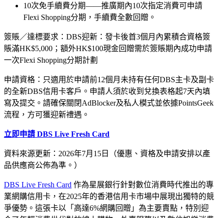
10次免手續費分期——推廣期內10次指定消費可申請
Flexi Shopping分期，手續費全數回贈。
簽賬／達標要求：DBS迎新：發卡後首3個月內累積合資格簽
賬滿HK$5,000；額外HK$100現金回贈需於簽賬期內成功申請
一次Flexi Shopping分期計劃
申請資格：只適用於申請前12個月未持有任何DBS主卡及副卡
的全新DBS信用卡客戶。申請人須於收到兌換表格起7天內填
寫及提交。請確保關閉AdBlocker及私人模式並依據PointsGeek
流程，方可獲迎新禮遇。
立即申請 DBS Live Fresh Card
資料來源更新：2026年7月15日（優惠、資格及申請安排以產
品供應商公佈為準。）
DBS Live Fresh Card
作為星展銀行針對數位消費時代推出的專
業網購信用卡，在2025年的香港信用卡市場中展現出獨特的競
爭優勢。這張卡以「高達6%網購回贈」為主要賣點，特別迎